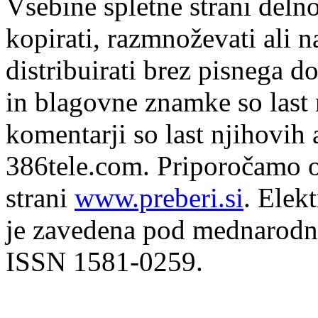
Vsebine spletne strani delno
kopirati, razmnoževati ali n
distribuirati brez pisnega do
in blagovne znamke so last 
komentarji so last njihovih 
386tele.com.
Priporočamo o
strani
www.preberi.si
. Elek
je zavedena pod mednarodno
ISSN 1581-0259.