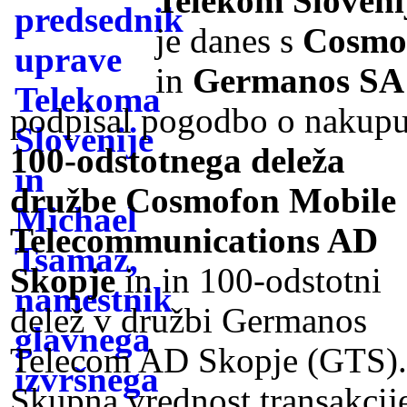
Telekom Sloveni
je danes s
Cosmo
in
Germanos SA
podpisal pogodbo o nakup
100-odstotnega deleža
družbe Cosmofon Mobile
Telecommunications AD
Skopje
in in 100-odstotni
delež v družbi Germanos
Telecom AD Skopje (GTS).
Skupna vrednost transakcij