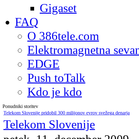
Gigaset
FAQ
O 386tele.com
Elektromagnetna seva
EDGE
Push toTalk
Kdo je kdo
Ponudniki storitev
Telekom Slovenije pridobil 300 milijonov evrov svežega denarja
Telekom Slovenije