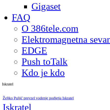
Gigaset
FAQ
O 386tele.com
Elektromagnetna seva
EDGE
Push toTalk
Kdo je kdo
Iskratel
Željko Puljić prevzel vodenje podjetja Iskratel
Iskratel