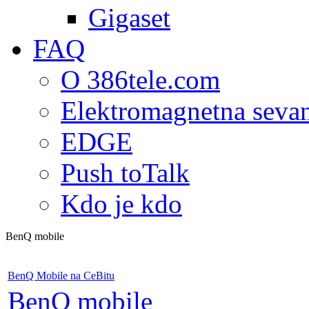
Gigaset
FAQ
O 386tele.com
Elektromagnetna seva
EDGE
Push toTalk
Kdo je kdo
BenQ mobile
BenQ Mobile na CeBitu
BenQ mobile