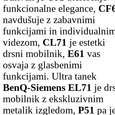
funkcionalne elegance,
CF
navdušuje z zabavnimi
funkcijami in individualni
videzom,
CL71
je estetki
drsni mobilnik,
E61
vas
osvaja z glasbenimi
funkcijami. Ultra tanek
BenQ-Siemens EL71
je dr
mobilnik z ekskluzivnim
metalik izgledom,
P51
pa j