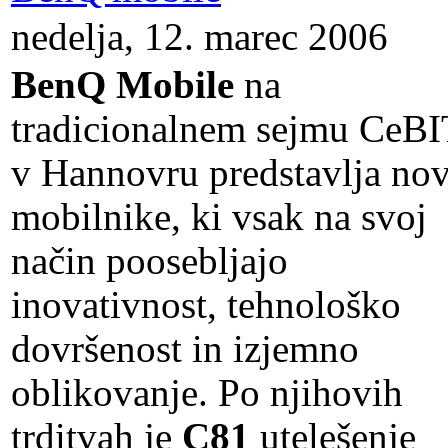
nedelja, 12. marec 2006
BenQ Mobile
na
tradicionalnem sejmu CeBI
v Hannovru predstavlja no
mobilnike, ki vsak na svoj
način poosebljajo
inovativnost, tehnološko
dovršenost in izjemno
oblikovanje. Po njihovih
trditvah je
C81
utelešenje