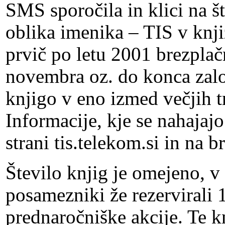
SMS sporočila in klici na š
oblika imenika – TIS v knji
prvič po letu 2001 brezplač
novembra oz. do konca zalo
knjigo v eno izmed večjih t
Informacije, kje se nahajajo
strani tis.telekom.si in na 
Število knjig je omejeno, v
posamezniki že rezervirali 
prednaročniške akcije. Te k