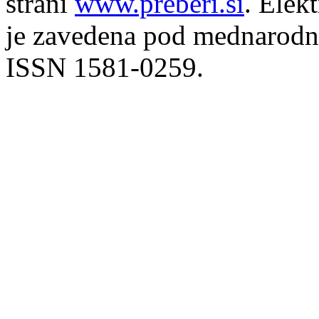
strani
www.preberi.si
. Elek
je zavedena pod mednarodno
ISSN 1581-0259.