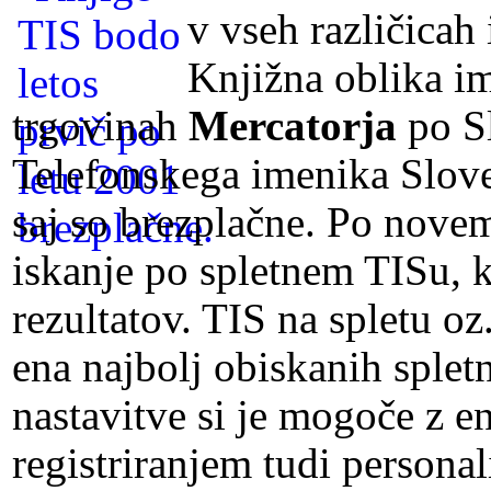
v vseh različicah
Knjižna oblika im
trgovinah
Mercatorja
po Sl
Telefonskega imenika Slove
saj so brezplačne. Po novem
iskanje po spletnem TISu, k
rezultatov. TIS na spletu oz.
ena najbolj obiskanih spletn
nastavitve si je mogoče z 
registriranjem tudi personal