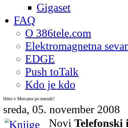
Gigaset
FAQ
O 386tele.com
Elektromagnetna seva
EDGE
Push toTalk
Kdo je kdo
Hitro v Mercator po imenik?
sreda, 05. november 2008
Novi
Telefonski