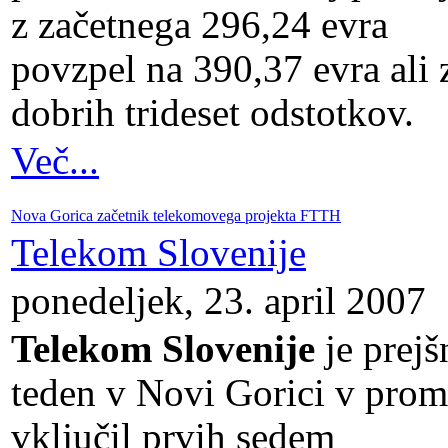
z začetnega 296,24 evra
povzpel na 390,37 evra ali 
dobrih trideset odstotkov.
Več...
Nova Gorica začetnik telekomovega projekta FTTH
Telekom Slovenije
ponedeljek, 23. april 2007
Telekom Slovenije
je prejš
teden v Novi Gorici v prom
vključil prvih sedem