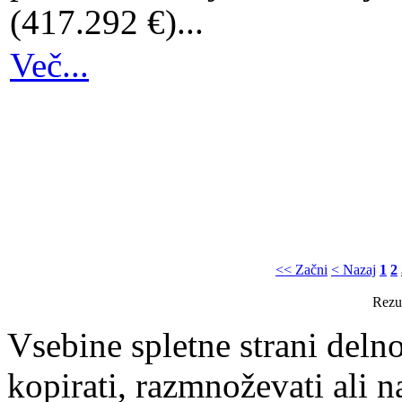
(417.292 €)...
Več...
<< Začni
< Nazaj
1
2
Rezul
Vsebine spletne strani delno
kopirati, razmnoževati ali n