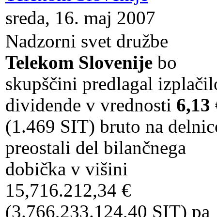
sreda, 16. maj 2007
Nadzorni svet družbe
Telekom Slovenije
bo
skupščini predlagal izplačil
dividende v vrednosti
6,13 
(1.469 SIT) bruto na delnic
preostali del bilančnega
dobička v višini
15,716.212,34 €
(3.766,233.124,40 SIT) pa