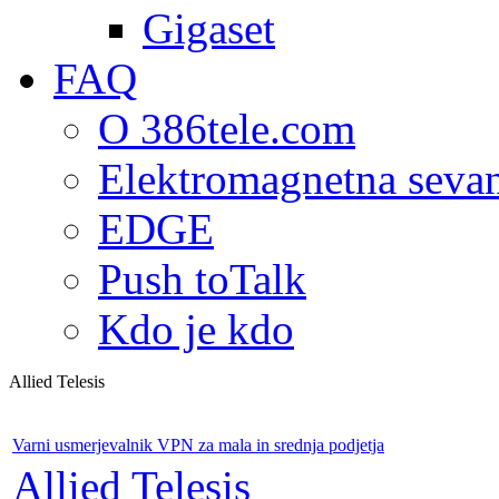
Gigaset
FAQ
O 386tele.com
Elektromagnetna seva
EDGE
Push toTalk
Kdo je kdo
Allied Telesis
Varni usmerjevalnik VPN za mala in srednja podjetja
Allied Telesis