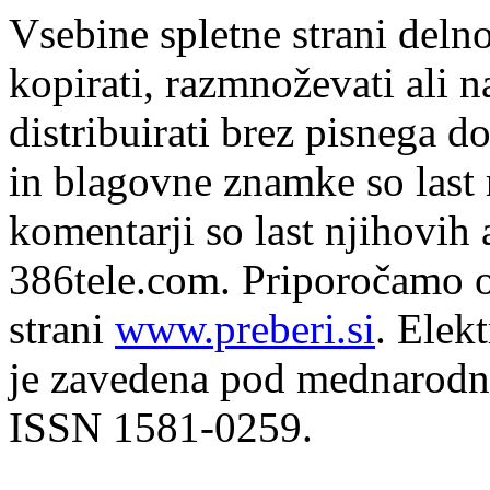
Vsebine spletne strani delno
kopirati, razmnoževati ali n
distribuirati brez pisnega do
in blagovne znamke so last 
komentarji so last njihovih 
386tele.com.
Priporočamo o
strani
www.preberi.si
. Elek
je zavedena pod mednarodno
ISSN 1581-0259.