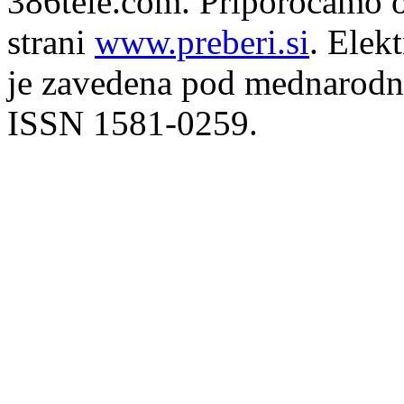
386tele.com.
Priporočamo o
strani
www.preberi.si
. Elek
je zavedena pod mednarodno
ISSN 1581-0259.