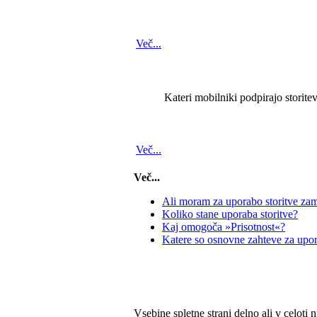
Več...
Kateri mobilniki podpirajo storite
Več...
Več...
Ali moram za uporabo storitve zam
Koliko stane uporaba storitve?
Kaj omogoča »Prisotnost«?
Katere so osnovne zahteve za upora
Vsebine spletne strani delno ali v celoti n