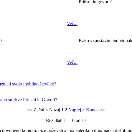
Pritisni in govori?
Več...
v?
Kako vzpostavim individualn
Več...
enjati svojo mobilno številko?
bo storitve Pritisni in Govori?
<< Začni
< Nazaj
1
2
Naprej >
Konec >>
Rezultati 1 - 10 od 17
i dovoljeno kopirati, razmnoževati ali na katerikoli drug način distribuir