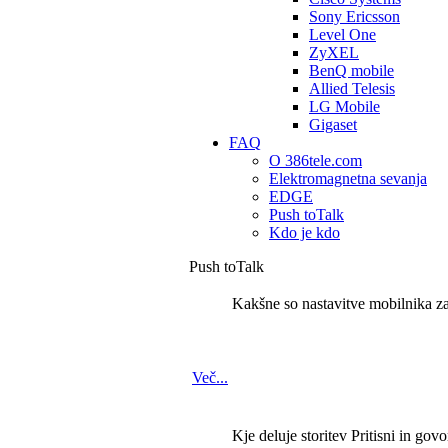
Sony Ericsson
Level One
ZyXEL
BenQ mobile
Allied Telesis
LG Mobile
Gigaset
FAQ
O 386tele.com
Elektromagnetna sevanja
EDGE
Push toTalk
Kdo je kdo
Push toTalk
Kakšne so nastavitve mobilnika za 
Več...
Kje deluje storitev Pritisni in govo