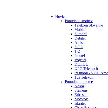
Novice
Ponudniki storitev
Telekom Slovenije
Mobitel
Si.mobil
Debitel
Amis
SiOL
T-2
Incotel
Voljatel
DE.TEL
UPC Telemach
izi mobil - VOLJAmo
Tuš Telekom
Ponudniki opreme
Nokia
Siemens
Ericsson
Motorola
Iskratel
Cisco Systems