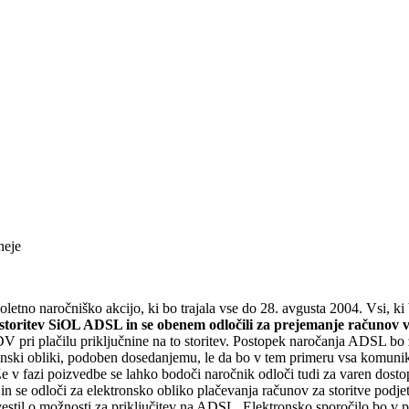
neje
letno naročniško akcijo, ki bo trajala vse do 28. avgusta 2004. Vsi, 
 storitev SiOL ADSL in se obenem odločili za prejemanje računov v 
DV pri plačilu priključnine na to storitev. Postopek naročanja ADSL bo
tronski obliki, podoben dosedanjemu, le da bo v tem primeru vsa komu
Že v fazi poizvedbe se lahko bodoči naročnik odloči tudi za varen dostop
in se odloči za elektronsko obliko plačevanja računov za storitve podj
estil o možnosti za priključitev na ADSL. Elektronsko sporočilo bo v