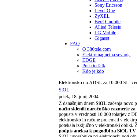
Sony Ericsson
Level One
ZyXEL
BenQ mobile
Allied Telesis
LG Mobile
Gigaset
FAQ
O 386tele.com
Elektromagnetna sevanja
EDGE
Push toTalk
Kdo je kdo
Elektronsko do ADSL za 10.000 SIT ce
SiOL
petek, 18. junij 2004
Z današnjim dnem
SiOL
začenja novo po
način sklenili naročniško razmerje za
popusta v vrednosti 10.000 tolarjev z D
elektronsko in račune prejemati v elek
potekala izključno v elektronski obliki. 
podpis aneksa k pogodbi za SiOL TV
SiOL uporabnika po elektronski poti obv