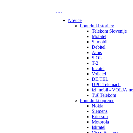
Novice
Ponudniki storitev
Telekom Slovenije
Mobitel
Si.mobil
Debitel
Amis
SiOL
T-2
Incotel
Voljatel
DE.TEL
UPC Telemach
izi mobil - VOLJAmo
Tuš Telekom
Ponudniki opreme
Nokia
Siemens
Ericsson
Motorola
Iskratel
Cisco Systems