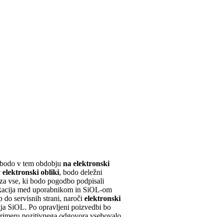
ki bodo v tem obdobju
na elektronski
elektronski obliki
, bodo deležni
 za vse, ki bodo pogodbo podpisali
nikacija med uporabnikom in SiOL-om
 do servisnih strani, naroči
elektronski
etja SiOL. Po opravljeni poizvedbi bo
 primeru pozitivnega odgovora vsebovalo