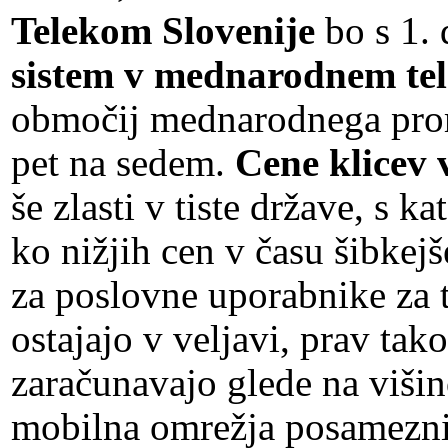
Telekom Slovenije
bo s 1.
sistem v mednarodnem te
območij mednarodnega prom
pet na sedem.
Cene klicev 
še zlasti v tiste države, s 
ko nižjih cen v času šibkej
za poslovne uporabnike za t
ostajajo v veljavi, prav tak
zaračunavajo glede na višin
mobilna omrežja posamezni