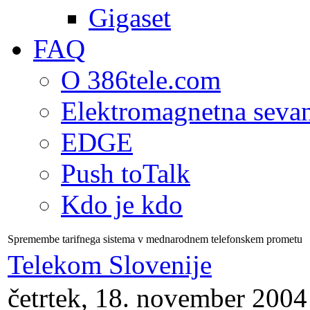
Gigaset
FAQ
O 386tele.com
Elektromagnetna seva
EDGE
Push toTalk
Kdo je kdo
Spremembe tarifnega sistema v mednarodnem telefonskem prometu
Telekom Slovenije
četrtek, 18. november 2004