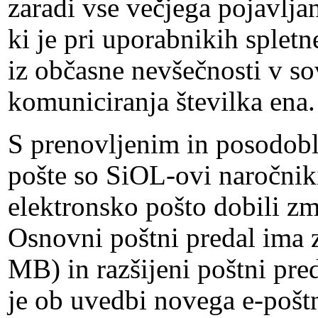
zaradi vse večjega pojavlja
ki je pri uporabnikih spletn
iz občasne nevšečnosti v s
komuniciranja številka ena.
S prenovljenim in posodob
pošte so SiOL-ovi naročniki
elektronsko pošto dobili zm
Osnovni poštni predal ima 
MB) in razšijeni poštni pr
je ob uvedbi novega e-pošt