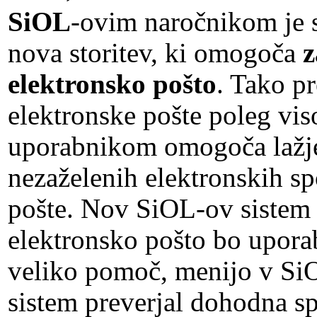
SiOL
-ovim naročnikom je 
nova storitev, ki omogoča
z
elektronsko pošto
. Tako p
elektronske pošte poleg vis
uporabnikom omogoča lažje 
nezaželenih elektronskih sp
pošte. Nov SiOL-ov sistem 
elektronsko pošto bo upora
veliko pomoč, menijo v Si
sistem preverjal dohodna spo