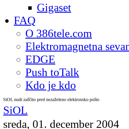
Gigaset
FAQ
O 386tele.com
Elektromagnetna seva
EDGE
Push toTalk
Kdo je kdo
SiOL nudi zaščito pred nezaželeno elektronsko pošto
SiOL
sreda, 01. december 2004