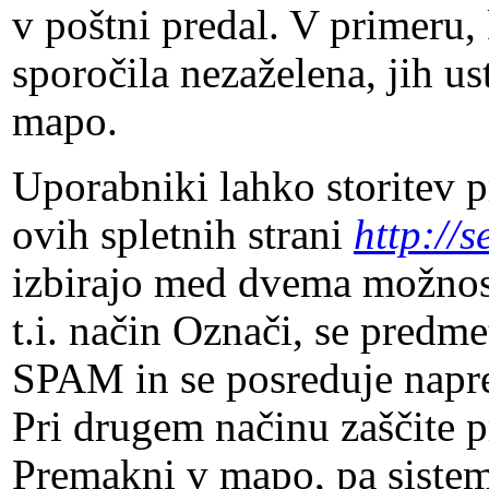
v poštni predal. V primeru,
sporočila nezaželena, jih us
mapo.
Uporabniki lahko storitev 
ovih spletnih strani
http://s
izbirajo med dvema možnos
t.i. način Označi, se predm
SPAM in se posreduje napre
Pri drugem načinu zaščite pr
Premakni v mapo, pa siste