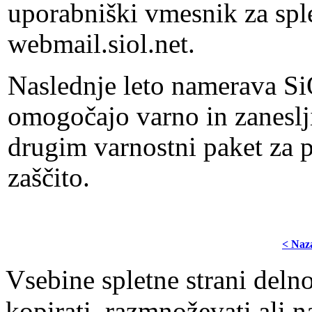
uporabniški vmesnik za spl
webmail.siol.net.
Naslednje leto namerava SiO
omogočajo varno in zaneslj
drugim varnostni paket za p
zaščito.
< Naz
Vsebine spletne strani delno
kopirati, razmnoževati ali n