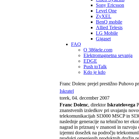
Sony Ericsson
Level One
ZyXEL
BenQ mobile
Allied Telesis
LG Mobile
Gigaset
FAQ
O 386tele.com
Elektromagnetna sevanja
EDGE
Push toTalk
Kdo je kdo
Franc Dolenc prejel prestižno Puhovo pr
Iskratel
torek, 04. december 2007
Franc Dolenc
, direktor
Iskratelovega
P
znanstvenih izsledkov pri uvajanju novos
telekomunikacijah SI3000 MSCP in SI300
naslednje generacije na tehnično ter ek
nagrad in priznanj v znanosti in razvoju
izjemni dosežek na področju telekomunik
produkti omenjenih produktnih družin pos