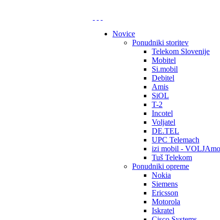
Novice
Ponudniki storitev
Telekom Slovenije
Mobitel
Si.mobil
Debitel
Amis
SiOL
T-2
Incotel
Voljatel
DE.TEL
UPC Telemach
izi mobil - VOLJAmo
Tuš Telekom
Ponudniki opreme
Nokia
Siemens
Ericsson
Motorola
Iskratel
Cisco Systems