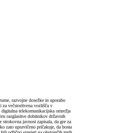
zume, razvojne dosežke in uporabo
 za večstoritvena vozlišča v
digitalna telekomunikacijska omrežja
iru razglasitve dobitnikov državnih
e strokovna javnost zapisala, da gre za
ko zato upravičeno pričakuje, da bosta
li odlično sprejeti na obstoječih trgih