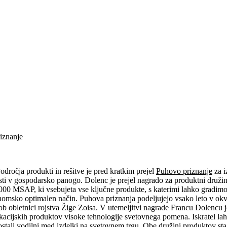
iznanje
odročja produkti in rešitve je pred kratkim prejel
Puhovo priznanje
za i
ti v gospodarsko panogo. Dolenc je prejel nagrado za produktni družini
0 MSAP, ki vsebujeta vse ključne produkte, s katerimi lahko gradimo 
onomsko optimalen način. Puhova priznanja podeljujejo vsako leto v okv
 ob obletnici rojstva Žige Zoisa. V utemeljitvi nagrade Francu Dolencu j
acijskih produktov visoke tehnologije svetovnega pomena. Iskratel lah
tali vodilni med izdelki na svetovnem trgu. Obe družini produktov sta bi