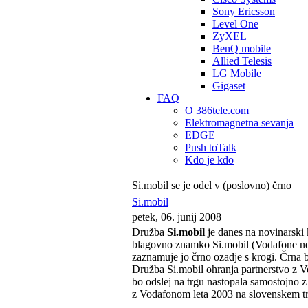
Sony Ericsson
Level One
ZyXEL
BenQ mobile
Allied Telesis
LG Mobile
Gigaset
FAQ
O 386tele.com
Elektromagnetna sevanja
EDGE
Push toTalk
Kdo je kdo
Si.mobil se je odel v (poslovno) črno
Si.mobil
petek, 06. junij 2008
Družba
Si.mobil
je danes na novinarski 
blagovno znamko Si.mobil (Vodafone ne b
zaznamuje jo črno ozadje s krogi. Črna bi
Družba Si.mobil ohranja partnerstvo z V
bo odslej na trgu nastopala samostojno z
z Vodafonom leta 2003 na slovenskem tr