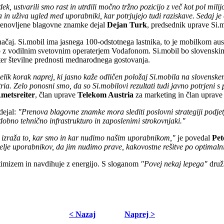
edek, ustvarili smo rast in utrdili močno tržno pozicijo z več kot pol m
a in uživa ugled med uporabniki, kar potrjujejo tudi raziskave. Sedaj je
prenovljene blagovne znamke dejal
Dejan Turk
, predsednik uprave Si.m
ačaj. Si.mobil ima jasnega 100-odstotnega lastnika, to je mobilkom aust
vo z vodilnim svetovnim operaterjem Vodafonom. Si.mobil bo slovenski
e ter številne prednosti mednarodnega gostovanja.
ik korak naprej, ki jasno kaže odličen položaj Si.mobila na slovenskem
ria. Zelo ponosni smo, da so Si.mobilovi rezultati tudi javno potrjeni
metsreiter
, član uprave
Telekom Austria
za marketing in član uprave
dejal:
"Prenova blagovne znamke mora slediti poslovni strategiji podje
obno tehnično infrastrukturo in zaposlenimi strokovnjaki."
 izraža to, kar smo in kar nudimo našim uporabnikom,"
je povedal
Pet
lje uporabnikov, da jim nudimo prave, kakovostne rešitve po optimalni
imizem in navdihuje z energijo. S sloganom
"Povej nekaj lepega"
družb
< Nazaj
Naprej >