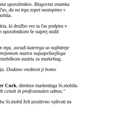
ilijona uporabnikov. Blagovna znamka
 čas, da na trgu zopet nastopimo v
obila.
ria, ki družbo ves ta čas podpira v
m uporabnikom še naprej nudil
 trgu, zaradi katerega so najhitreje
 s prejemom naziva najuspešnejšega
 mobilkom austria za marketing.
tja. Dodano vrednost ji bomo
er Curk
, direktor marketinga Si.mobila.
h cenah in profesionalen odnos."
a Si.mobil želi pozitivno vplivati na