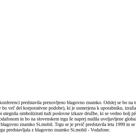
konferenci predstavila prenovljeno blagovno znamko. Odslej se bo na t
o več del korporativne podobe), ki je usmerjena k uporabniku, izraža 
 utegnila simbolizirati tudi poslovne izkaze družbe, ki se vedno bolj piš
odafonom in bo na slovenskem trgu še naprej nudila uveljavljene global
 blagovno znamko Si.mobil. Trgu se je prvič predstavila leta 1999 in se
gu predstavljala z blagovno znamko Si.mobil - Vodafone.