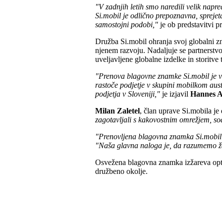
"V zadnjih letih smo naredili velik napr
Si.mobil je odlično prepoznavna, sprejet
samostojni podobi,"
je ob predstavitvi 
Družba Si.mobil ohranja svoj globalni zn
njenem razvoju. Nadaljuje se partnerst
uveljavljene globalne izdelke in storitv
"Prenova blagovne znamke Si.mobil je vel
rastoče podjetje v skupini mobilkom aust
podjetja v Sloveniji,"
je izjavil
Hannes A
Milan Zaletel
, član uprave Si.mobila je 
zagotavljali s kakovostnim omrežjem, sod
"Prenovljena blagovna znamka Si.mobil
"Naša glavna naloga je, da razumemo že
Osvežena blagovna znamka izžareva opt
družbeno okolje.