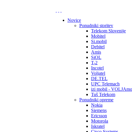
Novice
Ponudniki storitev
Telekom Slovenije
Mobitel
Si.mobil
Debitel
Amis
SiOL
T-2
Incotel
Voljatel
DE.TEL
UPC Telemach
izi mobil - VOLJAmo
Tuš Telekom
Ponudniki opreme
Nokia
Siemens
Ericsson
Motorola
Iskratel
Cisco Systems