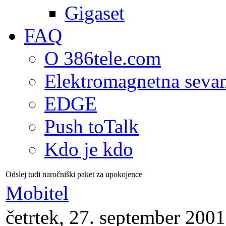
Gigaset
FAQ
O 386tele.com
Elektromagnetna seva
EDGE
Push toTalk
Kdo je kdo
Odslej tudi naročniški paket za upokojence
Mobitel
četrtek, 27. september 2001