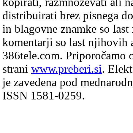
kopirati, razmnoževati ali n
distribuirati brez pisnega do
in blagovne znamke so last 
komentarji so last njihovih 
386tele.com.
Priporočamo o
strani
www.preberi.si
. Elek
je zavedena pod mednarodno
ISSN 1581-0259.