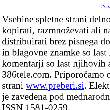
< Naz
Vsebine spletne strani delno
kopirati, razmnoževati ali n
distribuirati brez pisnega do
in blagovne znamke so last 
komentarji so last njihovih 
386tele.com.
Priporočamo o
strani
www.preberi.si
. Elek
je zavedena pod mednarodno
ISSN 1581-0259.