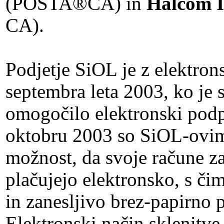
(POŠTA®CA) in
Halcom I
CA).
Podjetje SiOL je z elektro
septembra leta 2003, ko je
omogočilo elektronski podp
oktobru 2003 so SiOL-ovi
možnost, da svoje račune za
plačujejo elektronsko, s č
in zanesljivo brez-papirno 
Elektronski način sklenitve