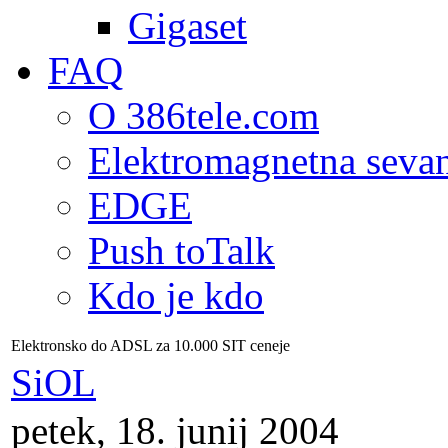
Gigaset
FAQ
O 386tele.com
Elektromagnetna seva
EDGE
Push toTalk
Kdo je kdo
Elektronsko do ADSL za 10.000 SIT ceneje
SiOL
petek, 18. junij 2004