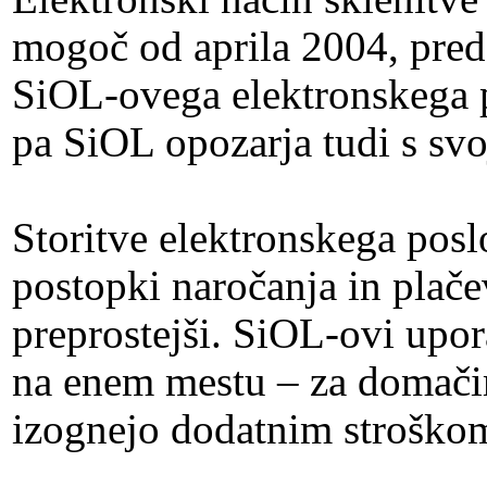
mogoč od aprila 2004, preds
SiOL-ovega elektronskega p
pa SiOL opozarja tudi s sv
Storitve elektronskega posl
postopki naročanja in plačev
preprostejši. SiOL-ovi upor
na enem mestu – za domači
izognejo dodatnim stroško