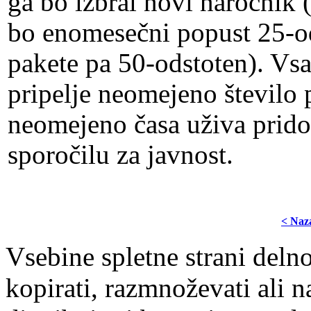
ga bo izbral novi naročnik 
bo enomesečni popust 25-od
pakete pa 50-odstoten). Vs
pripelje neomejeno število p
neomejeno časa uživa pridob
sporočilu za javnost.
< Naz
Vsebine spletne strani delno
kopirati, razmnoževati ali n