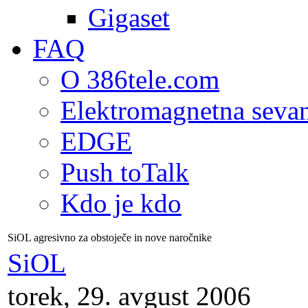
Gigaset
FAQ
O 386tele.com
Elektromagnetna seva
EDGE
Push toTalk
Kdo je kdo
SiOL agresivno za obstoječe in nove naročnike
SiOL
torek, 29. avgust 2006