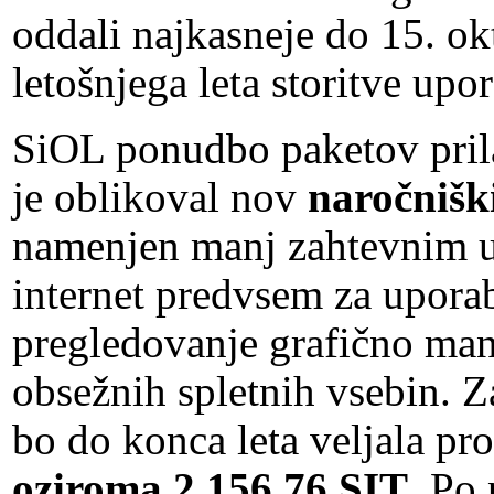
oddali najkasneje do 15. o
letošnjega leta storitve upo
SiOL ponudbo paketov prila
je oblikoval nov
naročniški
namenjen manj zahtevnim u
internet predvsem za uporab
pregledovanje grafično man
obsežnih spletnih vsebin. Z
bo do konca leta veljala p
oziroma 2.156,76 SIT
. Po 