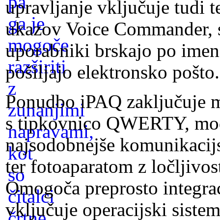
upravljanje vključuje tudi 
ukazov Voice Commander, s
uporabniki brskajo po imeni
pošiljajo elektronsko pošto.
Ponudbo iPAQ zaključuje m
s tipkovnico QWERTY, mo
najsodobnejše komunikac
ter fotoaparatom z ločljivos
Omogoča preprosto integraci
vključuje operacijski sist