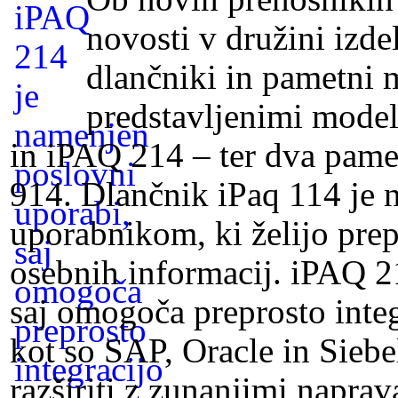
novosti v družini izd
dlančniki in pametni 
predstavljenimi model
in iPAQ 214 – ter dva pame
914. Dlančnik iPaq 114 je
uporabnikom, ki želijo prep
osebnih informacij. iPAQ 2
saj omogoča preprosto integ
kot so SAP, Oracle in Sieb
razširiti z zunanjimi naprav