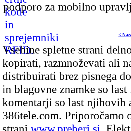
podporo za mobilno upravlja
< Naz
Vsebine spletne strani delno
kopirati, razmnoževati ali n
distribuirati brez pisnega do
in blagovne znamke so last 
komentarji so last njihovih 
386tele.com.
Priporočamo o
strani
www.preberi.si
. Elek