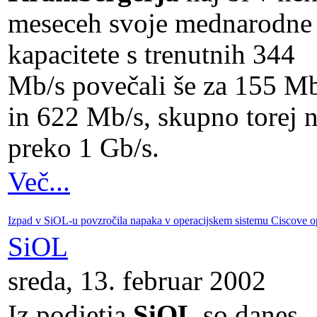
meseceh svoje mednarodne
kapacitete s trenutnih 344
Mb/s povečali še za 155 M
in 622 Mb/s, skupno torej 
preko 1 Gb/s.
Več...
Izpad v SiOL-u povzročila napaka v operacijskem sistemu Ciscove 
SiOL
sreda, 13. februar 2002
Iz podjetja
SiOL
so danes