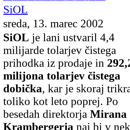
SiOL
sreda, 13. marec 2002
SiOL
je lani ustvaril 4,4
milijarde tolarjev čistega
prihodka iz prodaje in
292,
milijona tolarjev čistega
dobička
, kar je skoraj trikr
toliko kot leto poprej. Po
besedah direktorja
Mirana
Krambergerja
naj bi v nek