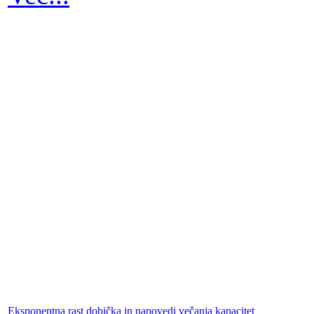
Eksponentna rast dobička in napovedi večanja kapacitet