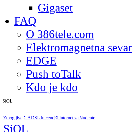
Gigaset
FAQ
O 386tele.com
Elektromagnetna seva
EDGE
Push toTalk
Kdo je kdo
SiOL
Zmogljivejši ADSL in cenejši internet za študente
SiOL