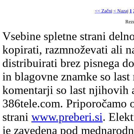
<< Začni
< Nazaj
1
Rezu
Vsebine spletne strani delno
kopirati, razmnoževati ali n
distribuirati brez pisnega do
in blagovne znamke so last 
komentarji so last njihovih 
386tele.com.
Priporočamo o
strani
www.preberi.si
. Elek
je zavedena pod mednarodno