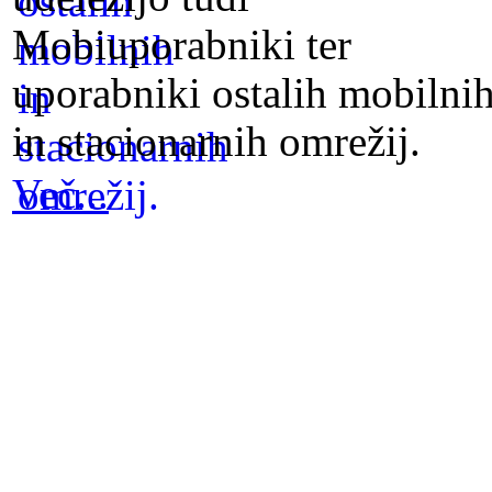
Mobiuporabniki ter
uporabniki ostalih mobilni
in stacionarnih omrežij.
Več...