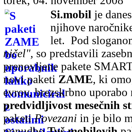
torek, 04. november 2008
Si.mobil
je danes
njihove naročnike,
let. Pod slogan
ničel",
so predstavili zase
prenovljene pakete SMART 
novi paketi
ZAME
, ki omo
evrov, brezskrbno uporabo 
predvidljivost mesečnih s
paketi
Povezani
in je bilo
ponudbo
Tuš mobilovih
pa