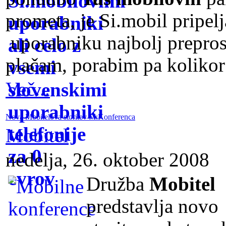
prometa, je Si.mobil pripelja
uporabniku najbolj prepros
plačam, porabim pa kolikor
Več...
Nova Mobitelova storitev M:Konferenca
Mobitel
nedelja, 26. oktober 2008
Družba
Mobitel
predstavlja novo