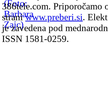
386tele.com.
Priporočamo o
strani
www.preberi.si
. Elek
je zavedena pod mednarodno
ISSN 1581-0259.