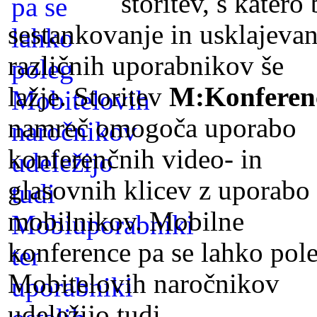
storitev, s katero
sestankovanje in usklajevan
različnih uporabnikov še
lažje. Storitev
M:Konferen
namreč omogoča uporabo
konferenčnih video- in
glasovnih klicev z uporabo
mobilnikov. Mobilne
konference pa se lahko pol
Mobitelovih naročnikov
udeležijo tudi