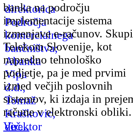
banka na področju
implementacije sistema
izmenjave e-računov. Skup
Telekom Slovenije, kot
napredno tehnološko
podjetje, pa je med prvimi
izmed večjih poslovnih
sistemov, ki izdaja in preje
račune v elektronski obliki.
Več...