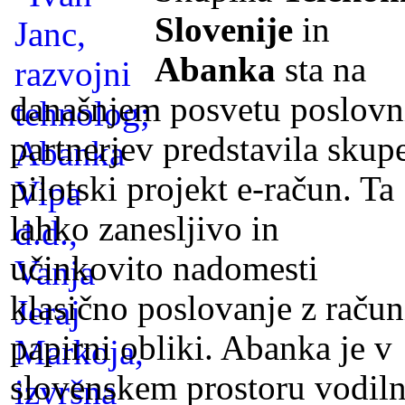
Slovenije
in
Abanka
sta na
današnjem posvetu poslovn
partnerjev predstavila skup
pilotski projekt e-račun. Ta
lahko zanesljivo in
učinkovito nadomesti
klasično poslovanje z račun
papirni obliki. Abanka je v
slovenskem prostoru vodil